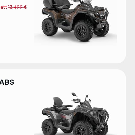
tatt
13.499 €
 ABS