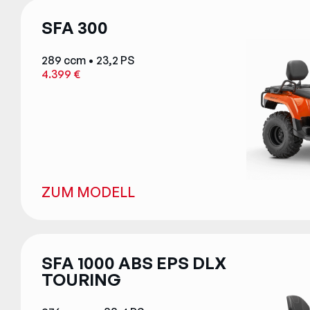
SFA 300
289 ccm • 23,2 PS
4.399 €
ZUM MODELL
SFA 1000 ABS EPS DLX
TOURING