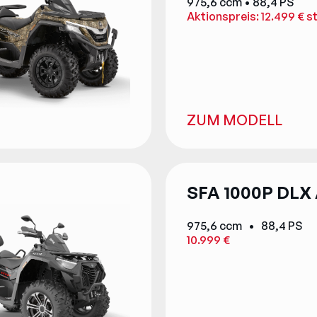
975,6 ccm • 88,4 PS
Aktionspreis: 12.499 € s
ZUM MODELL
SFA 1000P DLX
975,6 ccm • 88,4 PS
10.999 €