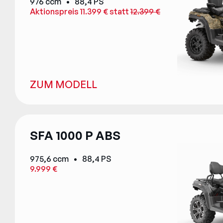
976 ccm • 88,4 PS
Aktionspreis 11.399 € statt
12.399 €
ZUM MODELL
SFA 1000 P ABS
975,6 ccm • 88,4 PS
9.999 €