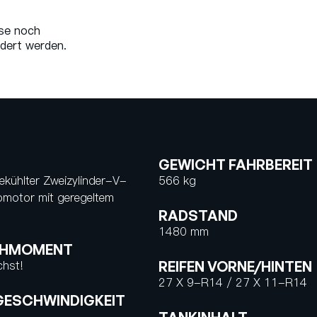
se noch
dert werden.
GEWICHT FAHRBEREIT
ekühlter Zweizylinder-V-
566 kg
omotor mit geregeltem
RADSTAND
1480 mm
EHMOMENT
chst!
REIFEN VORNE/HINTEN
27 X 9-R14 / 27 X 11-R14
ESCHWINDIGKEIT