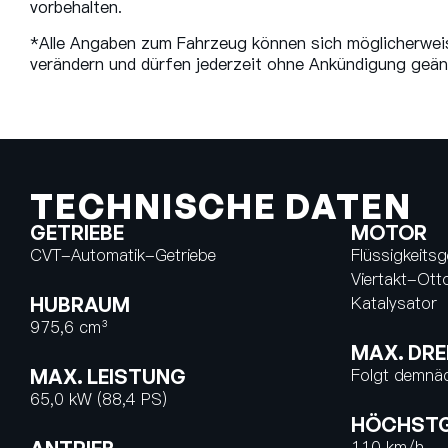
vorbehalten.
*Alle Angaben zum Fahrzeug können sich möglicherwei
verändern und dürfen jederzeit ohne Ankündigung geän
TECHNISCHE DATEN
GETRIEBE
MOTOR
CVT-Automatik-Getriebe
Flüssigkeitsg
Viertakt-Ott
HUBRAUM
Katalysator
975,6 cm³
MAX. DR
MAX. LEISTUNG
Folgt demnä
65,0 kW (88,4 PS)
HÖCHSTG
110 km/h