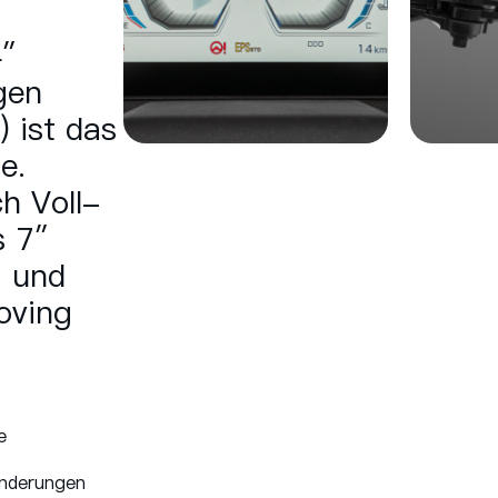
4″
gen
) ist das
e.
h Voll-
s 7″
g und
oving
e
Änderungen