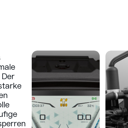
s
male
 Der
starke
en
lle
ufige
sperren